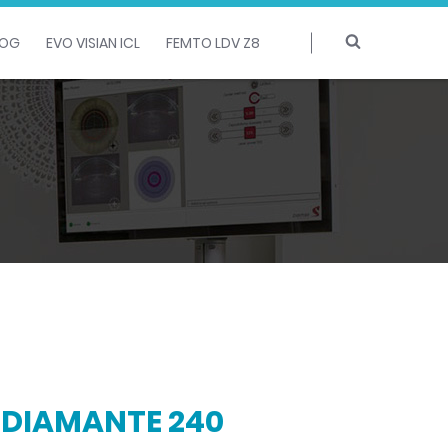
LOG
EVO VISIAN ICL
FEMTO LDV Z8
 DIAMANTE 240