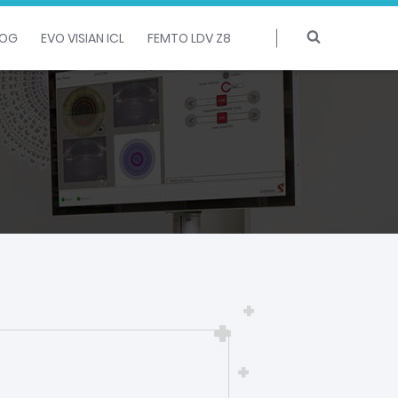
LOG
EVO VISIAN ICL
FEMTO LDV Z8